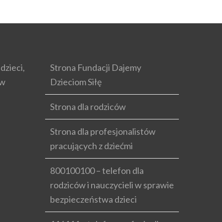
dzieci,
Strona Fundacji Dajemy
ów
Dzieciom Siłę
Strona dla rodziców
Strona dla profesjonalistów
pracujących z dziećmi
800100100 – telefon dla
rodziców i nauczycieli w sprawie
bezpieczeństwa dzieci