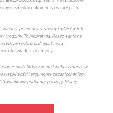
panii
REAGUJ.fdds.pl
zebraliśmy kluczowe
liśmy niezbędne dokumenty i wzory pism.
oświadcza przemocy ze strony rodziców lub
rawy rodziny. To nieprawda. Reagowanie na
osłych jest ochrona dzieci.
Nasza
ziecko doświadcza przemocy.
 wobec nastolatki w domu i wobec chłopca w
we wątpliwości i argumenty za zaniechaniem
ie?”. Świadkowie podejmują reakcję. Mamy