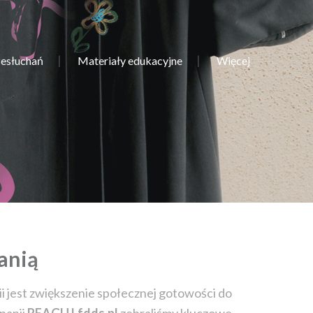
zesłuchań
Materiały edukacyjne
Więcej
anią
 jest zwiększenie społecznej gotowości do