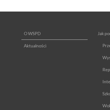
O WSPD
Jak p
Prz
Aktualności
Wys
Rep
Int
Szk
Wol