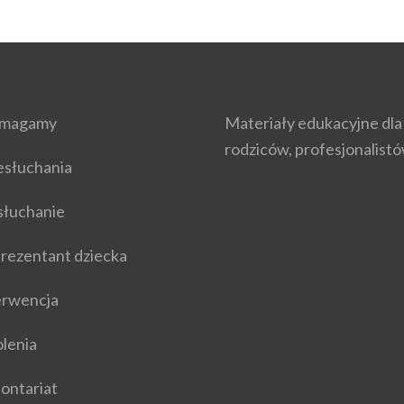
omagamy
Materiały edukacyjne dla 
rodziców, profesjonalist
esłuchania
łuchanie
rezentant dziecka
erwencja
olenia
ontariat