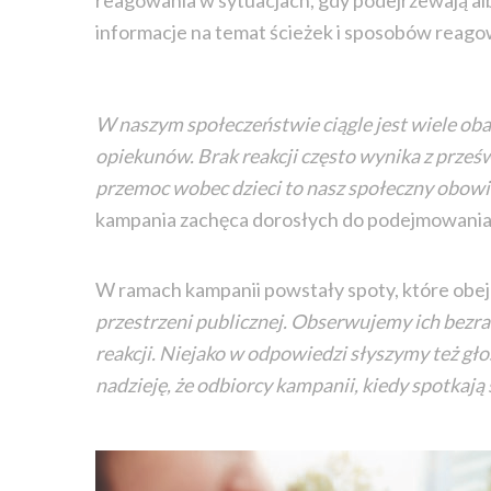
reagowania w sytuacjach, gdy podejrzewają al
informacje na temat ścieżek i sposobów reago
W naszym społeczeństwie ciągle jest wiele ob
opiekunów. Brak reakcji często wynika z prze
przemoc wobec dzieci to nasz społeczny obowiąz
kampania zachęca dorosłych do podejmowania d
W ramach kampanii powstały spoty, które obej
przestrzeni publicznej. Obserwujemy ich bezr
reakcji. Niejako w odpowiedzi słyszymy też gło
nadzieję, że odbiorcy kampanii, kiedy spotkają 