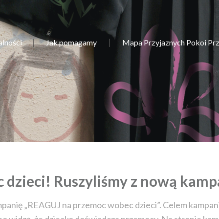
alności
Jak pomagamy
Mapa Przyjaznych Pokoi Pr
dzieci! Ruszyliśmy z nową kamp
mpanię „REAGUJ na przemoc wobec dzieci”. Celem kampanii