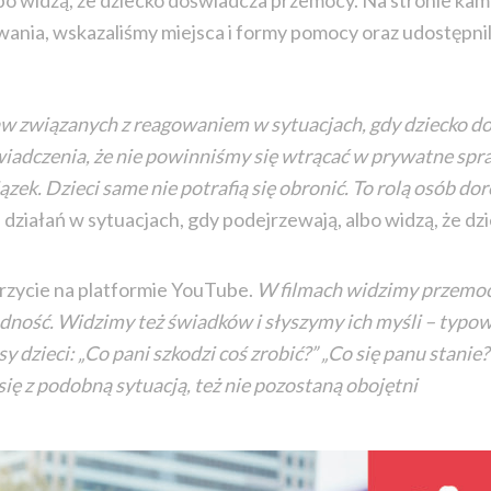
bo widzą, że dziecko doświadcza przemocy. Na stronie kam
wania, wskazaliśmy miejsca i formy pomocy oraz udostępni
aw związanych z reagowaniem w sytuacjach, gdy dziecko d
świadczenia, że nie powinniśmy się wtrącać w prywatne sp
ek. Dzieci same nie potrafią się obronić. To rolą osób dor
ziałań w sytuacjach, gdy podejrzewają, albo widzą, że d
rzycie na platformie YouTube.
W filmach widzimy przemoc
adność. Widzimy też świadków i słyszymy ich myśli – typo
sy dzieci: „Co pani szkodzi coś zrobić?” „Co się panu stan
się z podobną sytuacją, też nie pozostaną obojętni