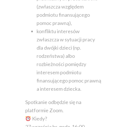
(zwłaszcza względem
podmiotu finansującego
pomoc prawną),
konfliktu interesów
zwłaszcza w sytuacji pracy
dla dwójki dzieci (np.
rodzeństwa) albo
rozbieżności pomiędzy
interesem podmiotu
finansującego pomoc prawną
a interesem dziecka.
Spotkanie odbędzie się na
platformie Zoom.
Kiedy?
27 września br. godz. 16:00